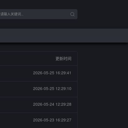
更新时间
2026-05-25 16:29:41
2026-05-25 12:29:10
2026-05-24 12:29:28
2026-05-23 16:29:27