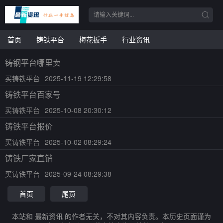
首页
铸铁平台
梅花扳手
行业资讯
铸钢平台哪里卖
买铸铁平台
2025-11-19 12:29:58
铸铁平台百家号
买铸铁平台
2025-10-08 20:30:12
铸铁平台报价
买铸铁平台
2025-10-02 08:29:24
铸铁厂家直销
买铸铁平台
2025-09-24 08:29:38
首页
尾页
本站和 最新资讯 的作者无关，不对其内容负责。本历史页面谨为