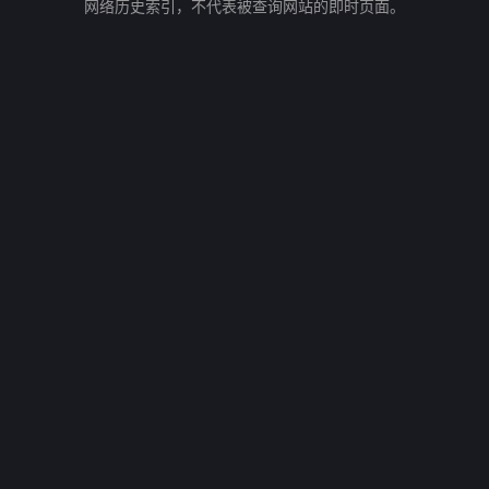
网络历史索引，不代表被查询网站的即时页面。